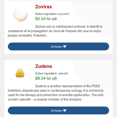
Zovirax
Active Ingredient:
acyclovir
$0.34
for pill
Zovirax est un médicament antiviral. Il ralentit la
croissance et la propagation du virus de l'herpès afin que le corps
puisse combattre l'infection.
Achetez
Zudena
Active Ingredient:
udenafil
$8.34
for pill
Zudena is another representative of the PDE5
inhibitors ubiquitously used in contemporary urology. It is commonly
used for the therapy and prevention of erectile dysfunction. The pills
contain udenafil – a reverse inhibitor of the phospho
Achetez