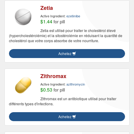
Zetia
Active Ingredient:
ezetimibe
$1.44
for pill
Zetia est utilisé pour traiter le cholestérol élevé
(hypercholestérolémie) et la sitostérolémie en réduisant la quantité de
cholestérol que votre corps absorbe de votre nourriture.
Achetez
Zithromax
Active Ingredient:
azithromycin
$0.53
for pill
Zithromax est un antibiotique utilisé pour traiter
différents types d'infections.
Achetez