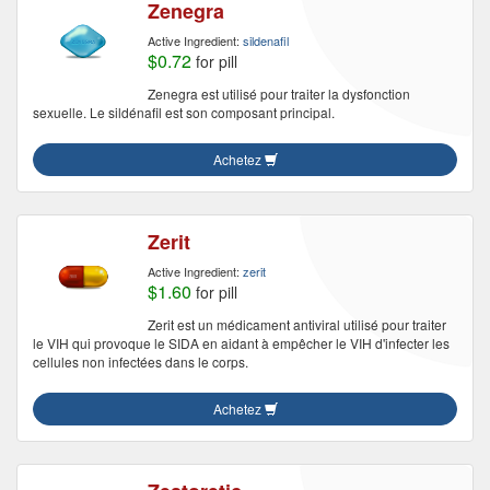
Zenegra
Active Ingredient:
sildenafil
$0.72
for pill
Zenegra est utilisé pour traiter la dysfonction
sexuelle. Le sildénafil est son composant principal.
Achetez
Zerit
Active Ingredient:
zerit
$1.60
for pill
Zerit est un médicament antiviral utilisé pour traiter
le VIH qui provoque le SIDA en aidant à empêcher le VIH d'infecter les
cellules non infectées dans le corps.
Achetez