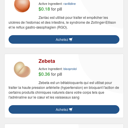
Active Ingredient:
ranitidine
$0.18
for pill
Zantac est utilisé pour traiter et empêcher les
ulcères de l'estomac et des intestins, le syndrome de Zollinger-Ellison
et le reflux gastro-œsophagien (RGO).
Achetez
Zebeta
Active Ingredient:
bisoprolol
$0.36
for pill
Zebeta est un bêtabloquants qui est utilisé pour
traiter la haute pression artérielle (hypertension) en bloquant l'action de
certains produits chimiques naturels dans votre corps tels que
l'adrénaline sur le cœur et les vaisseaux sang
Achetez