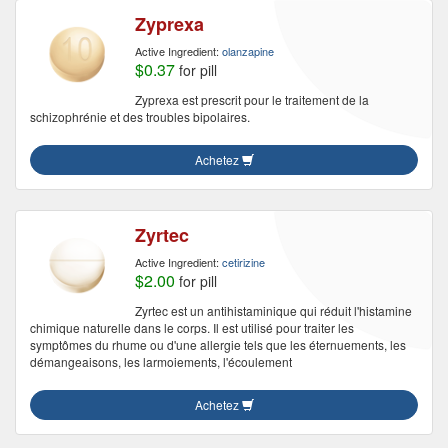
Zyprexa
Active Ingredient:
olanzapine
$0.37
for pill
Zyprexa est prescrit pour le traitement de la
schizophrénie et des troubles bipolaires.
Achetez
Zyrtec
Active Ingredient:
cetirizine
$2.00
for pill
Zyrtec est un antihistaminique qui réduit l'histamine
chimique naturelle dans le corps. Il est utilisé pour traiter les
symptômes du rhume ou d'une allergie tels que les éternuements, les
démangeaisons, les larmoiements, l'écoulement
Achetez