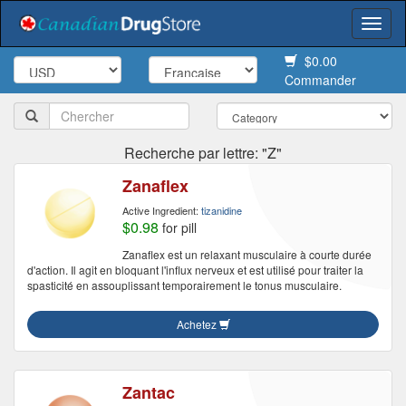
Togg
navi
$0.00
Commander
Recherche par lettre: "Z"
Zanaflex
Active Ingredient:
tizanidine
$0.98
for pill
Zanaflex est un relaxant musculaire à courte durée
d'action. Il agit en bloquant l'influx nerveux et est utilisé pour traiter la
spasticité en assouplissant temporairement le tonus musculaire.
Achetez
Zantac