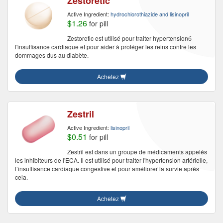
Zestoretic
Active Ingredient:
hydrochlorothiazide and lisinopril
$1.26
for pill
Zestoretic est utilisé pour traiter hypertensionб
l'insuffisance cardiaque et pour aider à protéger les reins contre les
dommages dus au diabète.
Achetez
Zestril
Active Ingredient:
lisinopril
$0.51
for pill
Zestril est dans un groupe de médicaments appelés
les inhibiteurs de l'ECA. Il est utilisé pour traiter l'hypertension artérielle,
l’insuffisance cardiaque congestive et pour améliorer la survie après
cela.
Achetez