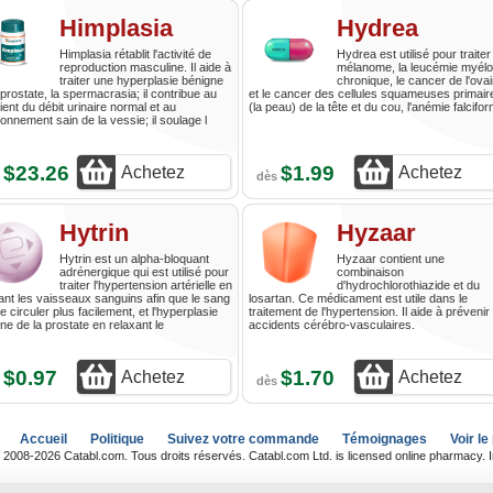
Himplasia
Hydrea
Himplasia rétablit l'activité de
Hydrea est utilisé pour traiter
reproduction masculine. Il aide à
mélanome, la leucémie myélo
traiter une hyperplasie bénigne
chronique, le cancer de l'ovai
 prostate, la spermacrasia; il contribue au
et le cancer des cellules squameuses primair
ient du débit urinaire normal et au
(la peau) de la tête et du cou, l'anémie falcifo
ionnement sain de la vessie; il soulage l
$23.26
$1.99
Achetez
Achetez
s
dès
Hytrin
Hyzaar
Hytrin est un alpha-bloquant
Hyzaar contient une
adrénergique qui est utilisé pour
combinaison
traiter l'hypertension artérielle en
d'hydrochlorothiazide et du
ant les vaisseaux sanguins afin que le sang
losartan. Ce médicament est utile dans le
e circuler plus facilement, et l'hyperplasie
traitement de l'hypertension. Il aide à prévenir
ne de la prostate en relaxant le
accidents cérébro-vasculaires.
$0.97
$1.70
Achetez
Achetez
s
dès
Accueil
Politique
Suivez votre commande
Témoignages
Voir le
 2008-2026 Catabl.com. Tous droits réservés. Catabl.com Ltd. is licensed online pharmacy. 