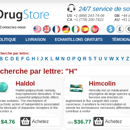
24/7 service de sou
US
: +1 (888) 243-74-06
GB
: +44 
CA
: +1 (778) 200-7422
AU
: +61 
Contactez-nous
OLITIQUE
LIVRAISON
ECHANTILLONS GRATUITS
TÉMOIGN
herche par lettre:
B
C
D
E
F
G
H
I
J
K
L
M
N
O
P
Q
R
S
T
U
V
W
X
Y
Z
cherche par lettre: "H"
Haldol
Himcolin
Haldol antipsychotic remedy,
Himcolin est un médicament
butyrophenone derivative. It has
phytogène de large spectre q
a powerful antipsychotic effect,
favorise une érection en
rate sedation. The mechanism of
augmentant le flux sanguin des corps
sychotic action of haloperidol is associated
caverneux, il améliore la microcirculation et
the blockade of dopamine receptors in the
stimule les terminaisons nerveuses afférentes.
cortex a
contribue à renfor
$4.76
$36.77
Achetez
Achetez
s
dès