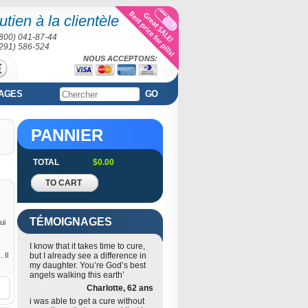
tien à la clientèle
(800) 041-87-44
(291) 586-524
NOUS ACCEPTONS:
AGES
GO
PANNIER
TOTAL
$0.00
TO CART
TÉMOIGNAGES
ui
I know that it takes time to cure,
 Il
but I already see a difference in
my daughter. You’re God’s best
angels walking this earth’
Charlotte, 62 ans
i was able to get a cure without