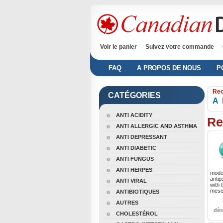
Voir le panier
Suivez votre commande
FAQ
A PROPOS DE NOUS
P
Rec
CATÉGORIES
A
ANTI ACIDITY
Re
ANTI ALLERGIC AND ASTHMA
ANTI DEPRESSANT
ANTI DIABETIC
ANTI FUNGUS
ANTI HERPES
mode
antip
ANTI VIRAL
with 
meso
ANTIBIOTIQUES
AUTRES
dè
CHOLESTÉROL