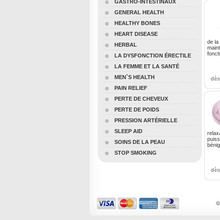
GASTRO-INTESTINAUX
GENERAL HEALTH
HEALTHY BONES
HEART DISEASE
de la
HERBAL
maint
fonct
LA DYSFONCTION ÉRECTILE
LA FEMME ET LA SANTÉ
MEN`S HEALTH
dè
PAIN RELIEF
PERTE DE CHEVEUX
PERTE DE POIDS
PRESSION ARTÉRIELLE
SLEEP AID
relax
puiss
SOINS DE LA PEAU
bénig
STOP SMOKING
dè
©