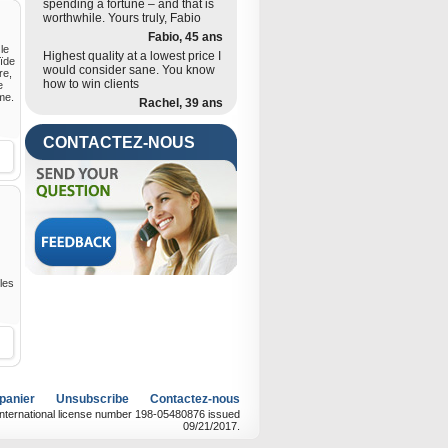
spending a fortune – and that is
worthwhile. Yours truly, Fabio
Fabio, 45 ans
 le
Highest quality at a lowest price I
ïde
would consider sane. You know
re,
how to win clients
e
rme.
Rachel, 39 ans
CONTACTEZ-NOUS
 les
 panier
Unsubscribe
Contactez-nous
International license number 198-05480876 issued
09/21/2017.