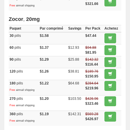
$321.66
Free
airmail shipping
Zocor
,
20mg
Paquet
Par comprimé
Savings
Per Pack
Achetez
30
pills
$1.58
$47.44
60
pills
$1.37
$12.93
$94.88
$81.95
90
pills
$1.29
$25.88
$142.32
$116.44
120
pills
$1.26
$38.81
$189.76
$150.95
180
pills
$1.22
$64.68
$284.64
$219.96
Free
airmail shipping
270
pills
$1.20
$103.50
$426.96
$323.46
Free
airmail shipping
360
pills
$1.19
$142.31
$569.28
$426.97
Free
airmail shipping