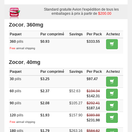
Standard gratuite Avion l'expédition de tous les
emballages à prix à partir de
$200.00
Zocor
,
360mg
Paquet
Par comprimé
Savings
Per Pack
Achetez
360
pills
$0.93
$333.55
Free
airmail shipping
Zocor
,
40mg
Paquet
Par comprimé
Savings
Per Pack
Achetez
30
pills
$3.25
$97.47
60
pills
$2.37
$52.63
$194.94
$142.31
90
pills
$2.08
$105.27
$292.41
$187.14
120
pills
$1.93
$157.90
$389.88
$231.98
Free
airmail shipping
180
pills
$1.79
$263.16
$584.82