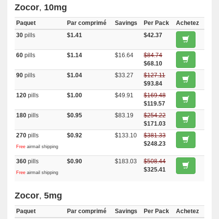
Zocor
,
10mg
Paquet
Par comprimé
Savings
Per Pack
Achetez
30
pills
$1.41
$42.37
60
pills
$1.14
$16.64
$84.74
$68.10
90
pills
$1.04
$33.27
$127.11
$93.84
120
pills
$1.00
$49.91
$169.48
$119.57
180
pills
$0.95
$83.19
$254.22
$171.03
270
pills
$0.92
$133.10
$381.33
$248.23
Free
airmail shipping
360
pills
$0.90
$183.03
$508.44
$325.41
Free
airmail shipping
Zocor
,
5mg
Paquet
Par comprimé
Savings
Per Pack
Achetez