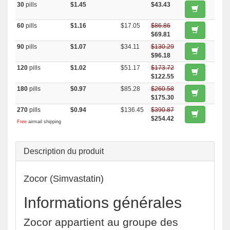
30
pills
$1.45
$43.43
60
pills
$1.16
$17.05
$86.86
$69.81
90
pills
$1.07
$34.11
$130.29
$96.18
120
pills
$1.02
$51.17
$173.72
$122.55
180
pills
$0.97
$85.28
$260.58
$175.30
270
pills
$0.94
$136.45
$390.87
$254.42
Free
airmail shipping
Description du produit
Zocor (Simvastatin)
Informations générales
Zocor appartient au groupe des