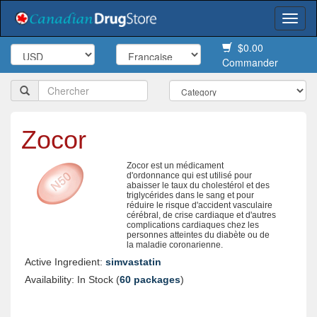
Togg
navi
$0.00
Commander
Zocor
Zocor est un médicament
d'ordonnance qui est utilisé pour
abaisser le taux du cholestérol et des
triglycérides dans le sang et pour
réduire le risque d'accident vasculaire
cérébral, de crise cardiaque et d'autres
complications cardiaques chez les
personnes atteintes du diabète ou de
la maladie coronarienne.
Active Ingredient:
simvastatin
Availability: In Stock (
60 packages
)