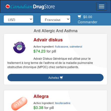
Togg
navi
$0.00
Commander
Anti Allergic And Asthma
Advair diskus
Active Ingredient:
fluticasone, salmeterol
$74.23
for pill
Advair Diskus Générique est utilisé pour le
traitement à long terme de l'asthme et de la maladie pulmonaire
obstructive chronique (MPOC) chez certains patients.
Achetez
Allegra
Active Ingredient:
fexofenadine
$0.38
for pill