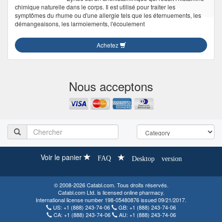
chimique naturelle dans le corps. Il est utilisé pour traiter les
symptômes du rhume ou d'une allergie tels que les éternuements, les
démangeaisons, les larmoiements, l'écoulement
Achetez
Nous acceptons
Voir le panier
FAQ
Desktop version
© 2008-2026 Catabl.com. Tous droits réservés.
Catabl.com Ltd. is licensed online pharmacy.
International license number 198-05480876 issued 09/21/2017.
US:
+1 (888) 243-74-06
GB:
+1 (888) 243-74-06
CA:
+1 (888) 243-74-06
AU:
+1 (888) 243-74-06