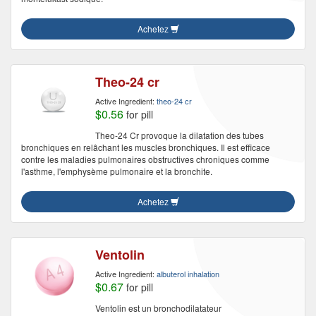
Achetez
Theo-24 cr
Active Ingredient:
theo-24 cr
$0.56
for pill
Theo-24 Cr provoque la dilatation des tubes
bronchiques en relâchant les muscles bronchiques. Il est efficace
contre les maladies pulmonaires obstructives chroniques comme
l'asthme, l'emphysème pulmonaire et la bronchite.
Achetez
Ventolin
Active Ingredient:
albuterol inhalation
$0.67
for pill
Ventolin est un bronchodilatateur