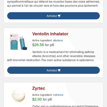
sympathomimétique qui détend les muscles lisses des voies aériennes,
qui permet à l'air de circuler vers et hors des poumons plus facilement.
Achetez
Ventolin inhalator
Active Ingredient:
albuterol
$26.56
for pill
Ventolin is a medicament for eliminating asthma
attacks (bronchial) and other reversible diseases
with bronchial obstruction.The main active substance is salbutamol.
Achetez
Zyrtec
Active Ingredient:
cetirizine
$2.00
for pill
Zyrtec est un antihistaminique qui réduit l'histamine