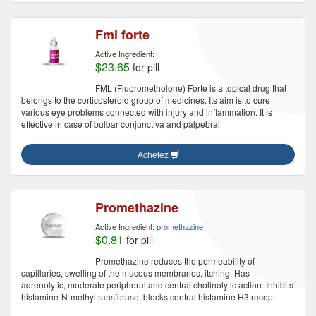
Fml forte
Active Ingredient:
$23.65
for pill
FML (Fluorometholone) Forte is a topical drug that
belongs to the corticosteroid group of medicines. Its aim is to cure
various eye problems connected with injury and inflammation. It is
effective in case of bulbar conjunctiva and palpebral
Achetez
Promethazine
Active Ingredient:
promethazine
$0.81
for pill
Promethazine reduces the permeability of
capillaries, swelling of the mucous membranes, itching. Has
adrenolytic, moderate peripheral and central cholinolytic action. Inhibits
histamine-N-methyltransferase, blocks central histamine H3 recep