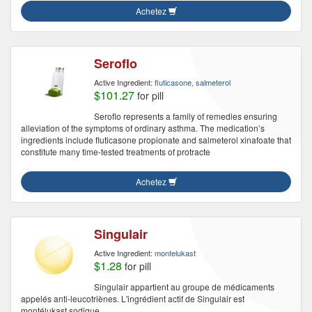
Achetez
Seroflo
Active Ingredient:
fluticasone, salmeterol
$101.27
for pill
Seroflo represents a family of remedies ensuring
alleviation of the symptoms of ordinary asthma. The medication’s
ingredients include fluticasone propionate and salmeterol xinafoate that
constitute many time-tested treatments of protracte
Achetez
Singulair
Active Ingredient:
montelukast
$1.28
for pill
Singulair appartient au groupe de médicaments
appelés anti-leucotriènes. L'ingrédient actif de Singulair est
montélukast sodique.