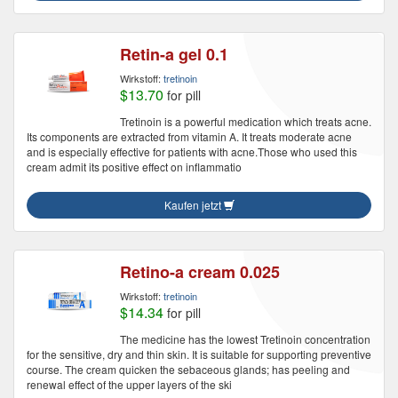
Retin-a gel 0.1
Wirkstoff:
tretinoin
$13.70
for pill
Tretinoin is a powerful medication which treats acne.
Its components are extracted from vitamin A. It treats moderate acne
and is especially effective for patients with acne.Those who used this
cream admit its positive effect on inflammatio
Kaufen jetzt
Retino-a cream 0.025
Wirkstoff:
tretinoin
$14.34
for pill
The medicine has the lowest Tretinoin concentration
for the sensitive, dry and thin skin. It is suitable for supporting preventive
course. The cream quicken the sebaceous glands; has peeling and
renewal effect of the upper layers of the ski