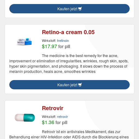
Kaufen jetzt
Retino-a cream 0.05
Wirkstoff:
tretinoin
$17.97
for pill
The medicine is the best remedy for the acne,
improvement or elimination of irregularities, wrinkles, rough skin, spots,
hyper skin pigmentation, and photoaging. It slows down the process of
melanin production, heals acne, smoothes wrinkles
Kaufen jetzt
Retrovir
Wirkstoff:
retrovir
$1.36
for pill
Retrovir ist ein antivirales Medikament, das zur
Behandlung einer HIV-Infektion oder AIDS durch die Blockierung eines