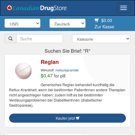
Togg
navi
$0.00
Zur Kasse
Suchen Sie Brief: "R"
Reglan
Wirkstoff:
metoclopramide
$0.47
for pill
Generisches Reglan behandelt kurzfristig die
Reflux-Krankheit, wenn bei bestimmten PatientInnen andere Therapien
nicht angeschlagen haben; zudem hilft es bei bestimmten
Verdauungsproblemen bei DiabetikerInnen (diabetischer
Gastroparese).
Kaufen jetzt