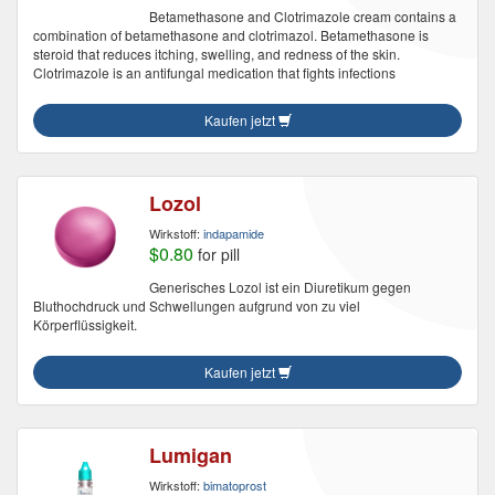
Betamethasone and Clotrimazole cream contains a
combination of betamethasone and clotrimazol. Betamethasone is
steroid that reduces itching, swelling, and redness of the skin.
Clotrimazole is an antifungal medication that fights infections
Kaufen jetzt
Lozol
Wirkstoff:
indapamide
$0.80
for pill
Generisches Lozol ist ein Diuretikum gegen
Bluthochdruck und Schwellungen aufgrund von zu viel
Körperflüssigkeit.
Kaufen jetzt
Lumigan
Wirkstoff:
bimatoprost