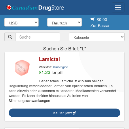
Togg
navi
$0.00
Zur Kasse
Suchen Sie Brief: "L"
Lamictal
Wirkstoff:
lamotrigine
$1.23
for pill
Generisches Lamictal ist wirksam bei der
Regulierung verschiedener Formen von epileptischen Anfällen. Es
kann einzeln oder zusammen mit anderen Medikamenten verwendet
werden. Es kann darüber hinaus das Auftreten von
Stimmungsschwankungen
Kaufen jetzt