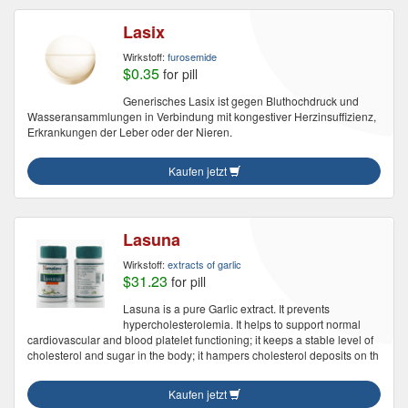
Lasix
Wirkstoff:
furosemide
$0.35
for pill
Generisches Lasix ist gegen Bluthochdruck und
Wasseransammlungen in Verbindung mit kongestiver Herzinsuffizienz,
Erkrankungen der Leber oder der Nieren.
Kaufen jetzt
Lasuna
Wirkstoff:
extracts of garlic
$31.23
for pill
Lasuna is a pure Garlic extract. It prevents
hypercholesterolemia. It helps to support normal
cardiovascular and blood platelet functioning; it keeps a stable level of
cholesterol and sugar in the body; it hampers cholesterol deposits on th
Kaufen jetzt