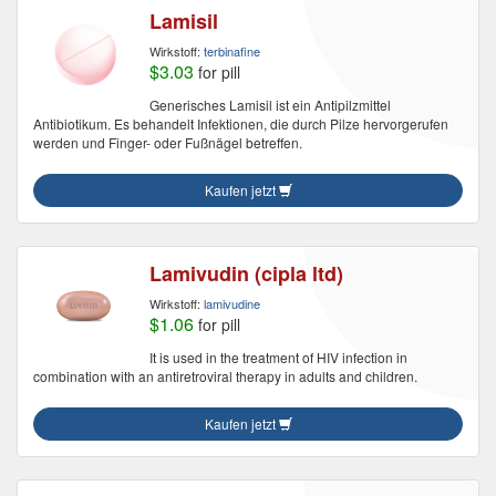
Lamisil
Wirkstoff:
terbinafine
$3.03
for pill
Generisches Lamisil ist ein Antipilzmittel
Antibiotikum. Es behandelt Infektionen, die durch Pilze hervorgerufen
werden und Finger- oder Fußnägel betreffen.
Kaufen jetzt
Lamivudin (cipla ltd)
Wirkstoff:
lamivudine
$1.06
for pill
It is used in the treatment of HIV infection in
combination with an antiretroviral therapy in adults and children.
Kaufen jetzt