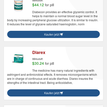
Wirkstoff:
$44.12
for pill
Diabecon provides an effective glycemic control. It
helps to maintain a normal blood sugar level in the
body by increasing peripheral glucose utilization. It is similar to insulin.
It reduces the level of glycane saturated haemoglobin, norm
Kaufen jetzt
Diarex
Wirkstoff:
$30.24
for pill
The medicine has many natural ingredients with
astringent and antimicrobial effects. It removes microorganisms which
are in charge of continuous and acute diarrhea. Diarex insures the
strengths of the intestinal tract. Being antioxidative,
Kaufen jetzt