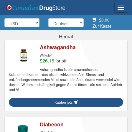
Togg
navi
$0.00
Zur Kasse
Herbal
Ashwagandha
Wirkstoff:
$26.16
for pill
Ashwagandha ist ein ayurvedisches
Kräutermedikament, das als ein wirksames Anti-Stress- und
entzündungshemmendes Mittel sowie ein Antioxidans verwendet wird,
das die Widerstandsfähigkeit gegen Stress fördert, die sexuelle Antrieb
und Vi
Kaufen jetzt
Diabecon