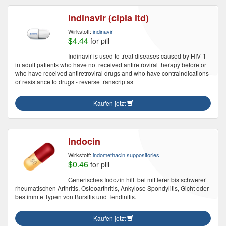
Indinavir (cipla ltd)
Wirkstoff:
indinavir
$4.44
for pill
Indinavir is used to treat diseases caused by HIV-1
in adult patients who have not received antiretroviral therapy before or
who have received antiretroviral drugs and who have contraindications
or resistance to drugs - reverse transcriptas
Kaufen jetzt
Indocin
Wirkstoff:
indomethacin suppositories
$0.46
for pill
Generisches Indozin hilft bei mittlerer bis schwerer
rheumatischen Arthritis, Osteoarthritis, Ankylose Spondylitis, Gicht oder
bestimmte Typen von Bursitis und Tendinitis.
Kaufen jetzt