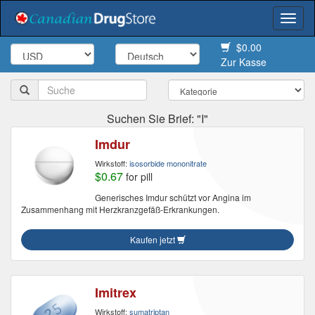
Togg
navi
$0.00
Zur Kasse
Suchen Sie Brief: "I"
Imdur
Wirkstoff:
isosorbide mononitrate
$0.67
for pill
Generisches Imdur schützt vor Angina im
Zusammenhang mit Herzkranzgefäß-Erkrankungen.
Kaufen jetzt
Imitrex
Wirkstoff:
sumatriptan