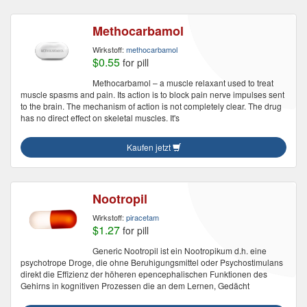
Methocarbamol
Wirkstoff:
methocarbamol
$0.55
for pill
Methocarbamol – a muscle relaxant used to treat
muscle spasms and pain. Its action is to block pain nerve impulses sent
to the brain. The mechanism of action is not completely clear. The drug
has no direct effect on skeletal muscles. It's
Kaufen jetzt
Nootropil
Wirkstoff:
piracetam
$1.27
for pill
Generic Nootropil ist ein Nootropikum d.h. eine
psychotrope Droge, die ohne Beruhigungsmittel oder Psychostimulans
direkt die Effizienz der höheren epencephalischen Funktionen des
Gehirns in kognitiven Prozessen die an dem Lernen, Gedächt