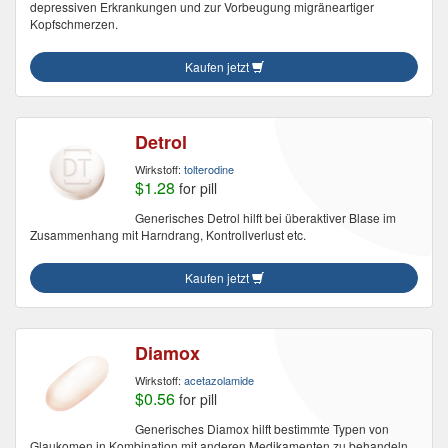
depressiven Erkrankungen und zur Vorbeugung migräneartiger
Kopfschmerzen.
Kaufen jetzt
Detrol
Wirkstoff:
tolterodine
$1.28
for pill
Generisches Detrol hilft bei überaktiver Blase im
Zusammenhang mit Harndrang, Kontrollverlust etc.
Kaufen jetzt
Diamox
Wirkstoff:
acetazolamide
$0.56
for pill
Generisches Diamox hilft bestimmte Typen von
Glaukomen in Kombination mit anderen Medikamenten zu behandeln.