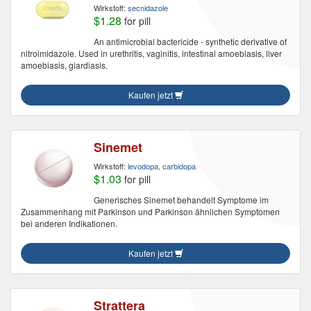
Wirkstoff:
secnidazole
$1.28
for pill
An antimicrobial bactericide - synthetic derivative of
nitroimidazole. Used in urethritis, vaginitis, intestinal amoebiasis, liver
amoebiasis, giardiasis.
Kaufen jetzt
Sinemet
Wirkstoff:
levodopa, carbidopa
$1.03
for pill
Generisches Sinemet behandelt Symptome im
Zusammenhang mit Parkinson und Parkinson ähnlichen Symptomen
bei anderen Indikationen.
Kaufen jetzt
Strattera