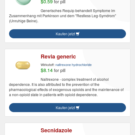
$0.59
for pill
Generisches Requip behandelt Symptome im
Zusammenhang mit Parkinson und dem "Restless Leg-Symdrom"
(Unruhige Beine).
Kaufen jetzt
Revia generic
Wirkstoff:
naltrexone hydrochloride
$8.14
for pill
Naltrexone - complex treatment of alcohol
dependence. It is also attributed to the prevention of the
pharmacological effects of exogenous opioids and the maintenance of
a non-opioid state in patients with opioid dependence.
Kaufen jetzt
Secnidazole