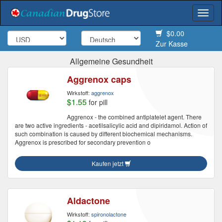
Togg
navi
$0.00
Zur Kasse
Allgemeine Gesundheit
Aggrenox caps
Wirkstoff:
aggrenox
$1.55
for pill
Aggrenox - the combined antiplatelet agent. There
are two active ingredients - acetilsalicylic acid and dipiridamol. Action of
such combination is caused by different biochemical mechanisms.
Aggrenox is prescribed for secondary prevention o
Kaufen jetzt
Aldactone
Wirkstoff:
spironolactone