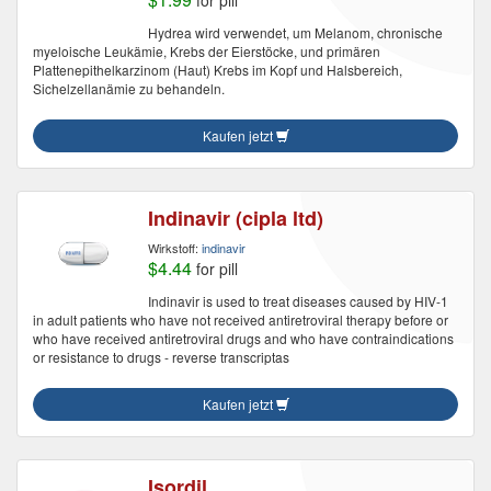
for pill
Hydrea wird verwendet, um Melanom, chronische
myeloische Leukämie, Krebs der Eierstöcke, und primären
Plattenepithelkarzinom (Haut) Krebs im Kopf und Halsbereich,
Sichelzellanämie zu behandeln.
Kaufen jetzt
Indinavir (cipla ltd)
Wirkstoff:
indinavir
$4.44
for pill
Indinavir is used to treat diseases caused by HIV-1
in adult patients who have not received antiretroviral therapy before or
who have received antiretroviral drugs and who have contraindications
or resistance to drugs - reverse transcriptas
Kaufen jetzt
Isordil