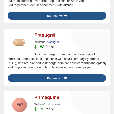
auftreten, durch die Verhinderung bestimmter Arten von
Blutkörperchen, den sogenannten Blutplättchen.
Kaufen jetzt
Prasugrel
Wirkstoff:
prasugrel
$1.83
for pill
An antiaggregant, used for the prevention of
thrombotic complications in patients with acute coronary syndrome
(ACS), who are planned to undergo percutaneous coronary angioplasty
and for prevention of stent thrombosis in acute coronary synd
Kaufen jetzt
Primaquine
Wirkstoff:
primaquine
$1.73
for pill