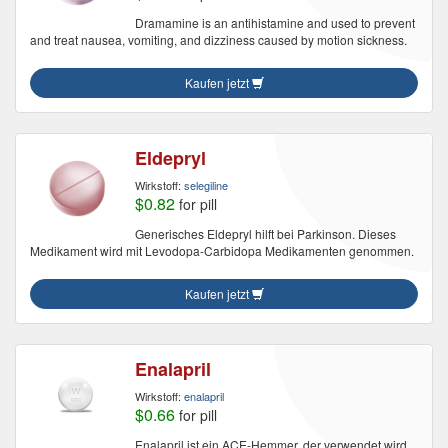
Dramamine is an antihistamine and used to prevent
and treat nausea, vomiting, and dizziness caused by motion sickness.
Kaufen jetzt
Eldepryl
Wirkstoff:
selegiline
$0.82
for pill
Generisches Eldepryl hilft bei Parkinson. Dieses
Medikament wird mit Levodopa-Carbidopa Medikamenten genommen.
Kaufen jetzt
Enalapril
Wirkstoff:
enalapril
$0.66
for pill
Enalapril ist ein ACE-Hemmer, der verwendet wird,