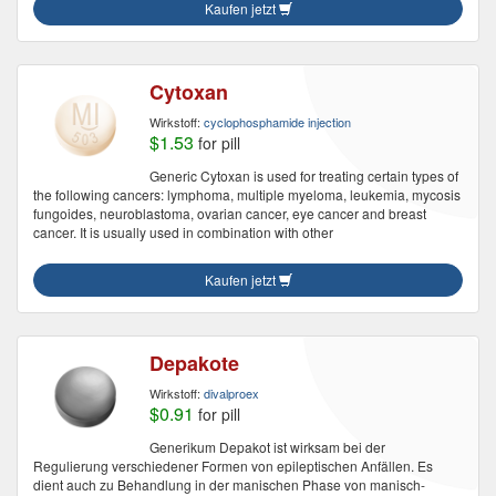
Kaufen jetzt
Cytoxan
Wirkstoff:
cyclophosphamide injection
$1.53
for pill
Generic Cytoxan is used for treating certain types of
the following cancers: lymphoma, multiple myeloma, leukemia, mycosis
fungoides, neuroblastoma, ovarian cancer, eye cancer and breast
cancer. It is usually used in combination with other
Kaufen jetzt
Depakote
Wirkstoff:
divalproex
$0.91
for pill
Generikum Depakot ist wirksam bei der
Regulierung verschiedener Formen von epileptischen Anfällen. Es
dient auch zu Behandlung in der manischen Phase von manisch-