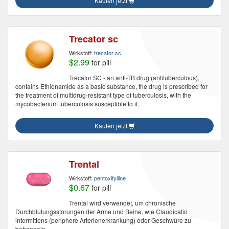
Kaufen jetzt
Trecator sc
Wirkstoff:
trecator sc
$2.99
for pill
Trecator SC - an anti-TB drug (antituberculous),
contains Ethionamide as a basic substance, the drug is prescribed for
the treatment of multidrug-resistant type of tuberculosis, with the
mycobacterium tuberculosis susceptible to it.
Kaufen jetzt
Trental
Wirkstoff:
pentoxifylline
$0.67
for pill
Trental wird verwendet, um chronische
Durchblutungsstörungen der Arme und Beine, wie Claudicatio
intermittens (periphere Arterienerkrankung) oder Geschwüre zu
behandeln.