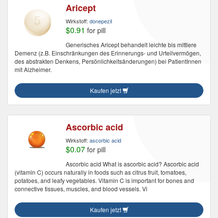
Aricept
Wirkstoff:
donepezil
$0.91
for pill
Generisches Aricept behandelt leichte bis mittlere
Demenz (z.B. Einschränkungen des Erinnerungs- und Urteilvermögen,
des abstrakten Denkens, Persönlichkeitsänderungen) bei PatientInnen
mit Alzheimer.
Kaufen jetzt
Ascorbic acid
Wirkstoff:
ascorbic acid
$0.07
for pill
Ascorbic acid What is ascorbic acid? Ascorbic acid
(vitamin C) occurs naturally in foods such as citrus fruit, tomatoes,
potatoes, and leafy vegetables. Vitamin C is important for bones and
connective tissues, muscles, and blood vessels. Vi
Kaufen jetzt