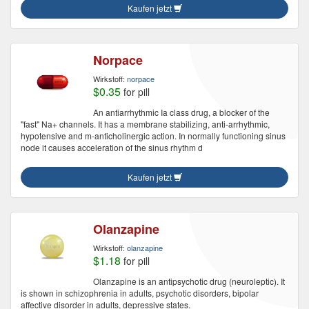
Kaufen jetzt
Norpace
Wirkstoff:
norpace
$0.35
for pill
An antiarrhythmic Ia class drug, a blocker of the
"fast" Na+ channels. It has a membrane stabilizing, anti-arrhythmic,
hypotensive and m-anticholinergic action. In normally functioning sinus
node it causes acceleration of the sinus rhythm d
Kaufen jetzt
Olanzapine
Wirkstoff:
olanzapine
$1.18
for pill
Olanzapine is an antipsychotic drug (neuroleptic). It
is shown in schizophrenia in adults, psychotic disorders, bipolar
affective disorder in adults, depressive states.