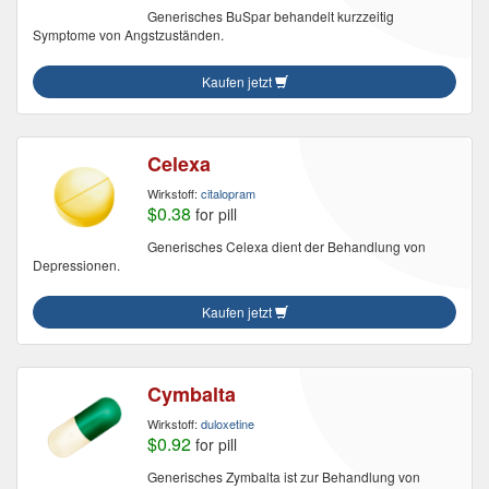
Generisches BuSpar behandelt kurzzeitig
Symptome von Angstzuständen.
Kaufen jetzt
Celexa
Wirkstoff:
citalopram
$0.38
for pill
Generisches Celexa dient der Behandlung von
Depressionen.
Kaufen jetzt
Cymbalta
Wirkstoff:
duloxetine
$0.92
for pill
Generisches Zymbalta ist zur Behandlung von