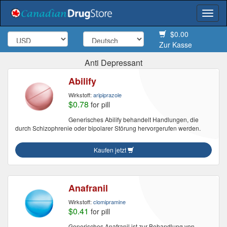
Togg
navi
$0.00
Zur Kasse
Anti Depressant
Abilify
Wirkstoff:
aripiprazole
$0.78
for pill
Generisches Abilify behandelt Handlungen, die
durch Schizophrenie oder bipolarer Störung hervorgerufen werden.
Kaufen jetzt
Anafranil
Wirkstoff:
clomipramine
$0.41
for pill
Generisches Anafranil ist zur Behandlung von