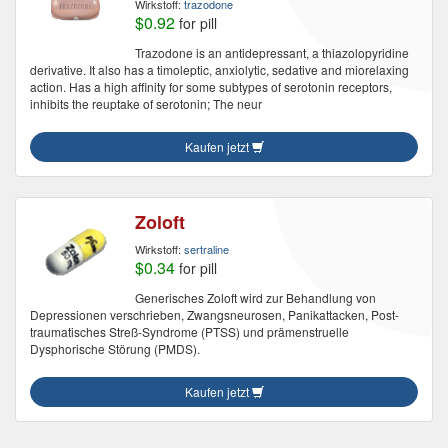
Wirkstoff:
trazodone
$0.92
for pill
Trazodone is an antidepressant, a thiazolopyridine
derivative. It also has a timoleptic, anxiolytic, sedative and miorelaxing
action. Has a high affinity for some subtypes of serotonin receptors,
inhibits the reuptake of serotonin; The neur
Kaufen jetzt
Zoloft
Wirkstoff:
sertraline
$0.34
for pill
Generisches Zoloft wird zur Behandlung von
Depressionen verschrieben, Zwangsneurosen, Panikattacken, Post-
traumatisches Streß-Syndrome (PTSS) und prämenstruelle
Dysphorische Störung (PMDS).
Kaufen jetzt