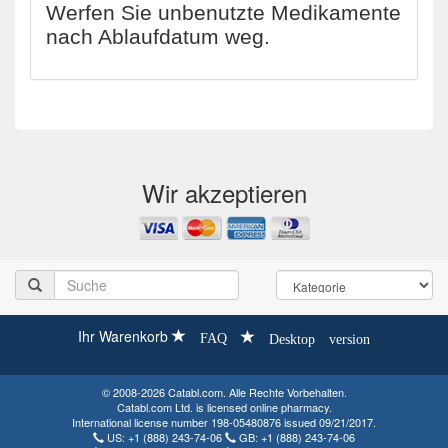
Werfen Sie unbenutzte Medikamente
nach Ablaufdatum weg.
Wir akzeptieren
Ihr Warenkorb
FAQ
Desktop version
© 2008-2026 Catabl.com. Alle Rechte Vorbehalten.
Catabl.com Ltd. is licensed online pharmacy.
International license number 198-05480876 issued 09/21/2017.
US:
+1 (888) 243-74-06
GB:
+1 (888) 243-74-06