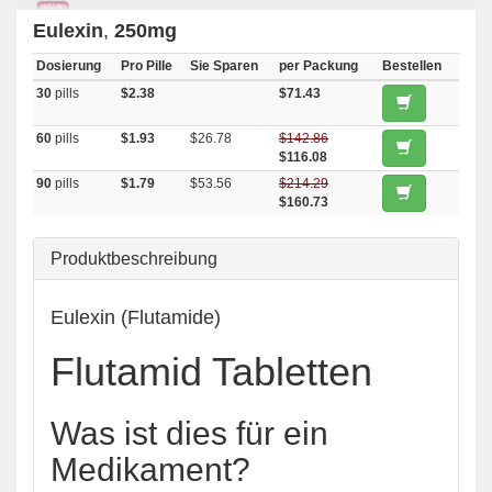
Eulexin
,
250mg
Dosierung
Pro Pille
Sie Sparen
per Packung
Bestellen
30
pills
$2.38
$71.43
60
pills
$1.93
$26.78
$142.86
$116.08
90
pills
$1.79
$53.56
$214.29
$160.73
Produktbeschreibung
Eulexin (Flutamide)
Flutamid Tabletten
Was ist dies für ein
Medikament?