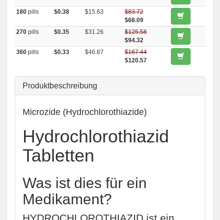
180
pills
$0.38
$15.63
$83.72
$68.09
270
pills
$0.35
$31.26
$125.58
$94.32
360
pills
$0.33
$46.87
$167.44
$120.57
Produktbeschreibung
Microzide (Hydrochlorothiazide)
Hydrochlorothiazid
Tabletten
Was ist dies für ein
Medikament?
HYDROCHLOROTHIAZID ist ein