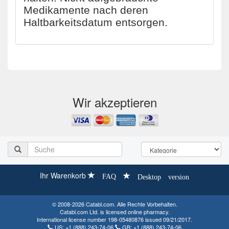
Medikamente nach deren
Haltbarkeitsdatum entsorgen.
Wir akzeptieren
Ihr Warenkorb
FAQ
Desktop version
© 2008-2026 Catabl.com. Alle Rechte Vorbehalten.
Catabl.com Ltd. is licensed online pharmacy.
International license number 198-05480876 issued 09/21/2017.
US:
+1 (888) 243-74-06
GB:
+1 (888) 243-74-06