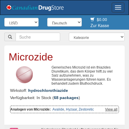
Togg
navi
$0.00
Zur Kasse
Microzide
Generisches Microzid ist ein thiazides
Diuretikum, das dem Körper hilft zu viel
Salz aufzunehmen, was zu
Wasseranlagerungen führen kann. Es
behandelt zudem Bluthochdruck.
Wirkstoff:
hydrochlorothiazide
Verfügbarkeit: In Stock (
68 packages
)
Analogen von Microzide:
Avalide
,
Hyzaar
,
Zestoretic
View all