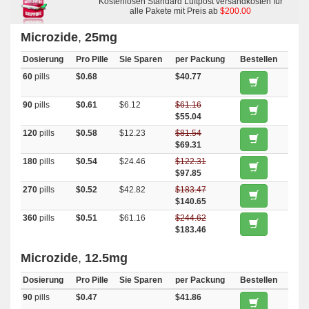
Kostenlosen Standard Luftpost versandkosten für
alle Pakete mit Preis ab
$200.00
Microzide
,
25mg
Dosierung
Pro Pille
Sie Sparen
per Packung
Bestellen
60
pills
$0.68
$40.77
90
pills
$0.61
$6.12
$61.16
$55.04
120
pills
$0.58
$12.23
$81.54
$69.31
180
pills
$0.54
$24.46
$122.31
$97.85
270
pills
$0.52
$42.82
$183.47
$140.65
360
pills
$0.51
$61.16
$244.62
$183.46
Microzide
,
12.5mg
Dosierung
Pro Pille
Sie Sparen
per Packung
Bestellen
90
pills
$0.47
$41.86