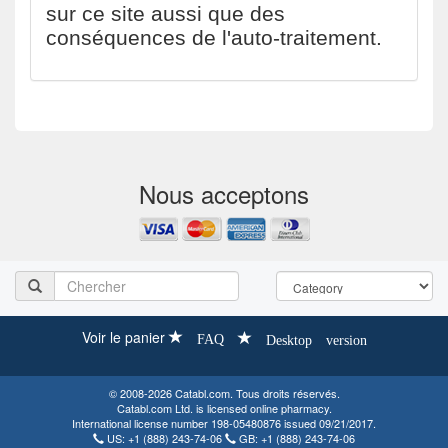
sur ce site aussi que des
conséquences de l'auto-traitement.
Nous acceptons
Voir le panier
FAQ
Desktop version
© 2008-2026 Catabl.com. Tous droits réservés.
Catabl.com Ltd. is licensed online pharmacy.
International license number 198-05480876 issued 09/21/2017.
US:
+1 (888) 243-74-06
GB:
+1 (888) 243-74-06