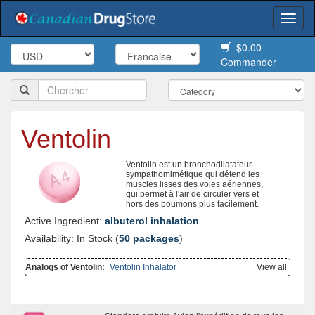
Togg
navi
$0.00
Commander
Ventolin
Ventolin est un bronchodilatateur
sympathomimétique qui détend les
muscles lisses des voies aériennes,
qui permet à l'air de circuler vers et
hors des poumons plus facilement.
Active Ingredient:
albuterol inhalation
Availability: In Stock (
50 packages
)
Analogs of Ventolin:
Ventolin Inhalator
View all