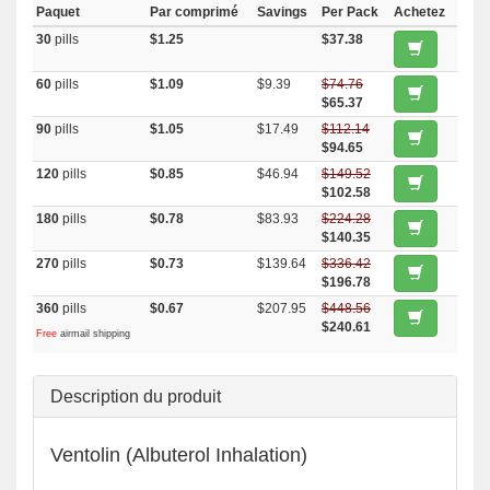
Paquet
Par comprimé
Savings
Per Pack
Achetez
30
pills
$1.25
$37.38
60
pills
$1.09
$9.39
$74.76
$65.37
90
pills
$1.05
$17.49
$112.14
$94.65
120
pills
$0.85
$46.94
$149.52
$102.58
180
pills
$0.78
$83.93
$224.28
$140.35
270
pills
$0.73
$139.64
$336.42
$196.78
360
pills
$0.67
$207.95
$448.56
$240.61
Free
airmail shipping
Description du produit
Ventolin (Albuterol Inhalation)