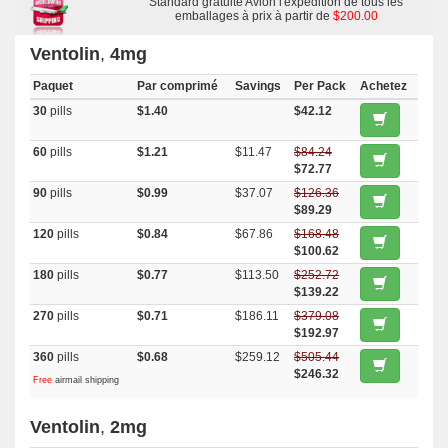
Standard gratuite Avion l'expédition de tous les
emballages à prix à partir de
$200.00
Ventolin
,
4mg
Paquet
Par comprimé
Savings
Per Pack
Achetez
30
pills
$1.40
$42.12
60
pills
$1.21
$11.47
$84.24
$72.77
90
pills
$0.99
$37.07
$126.36
$89.29
120
pills
$0.84
$67.86
$168.48
$100.62
180
pills
$0.77
$113.50
$252.72
$139.22
270
pills
$0.71
$186.11
$379.08
$192.97
360
pills
$0.68
$259.12
$505.44
$246.32
Free
airmail shipping
Ventolin
,
2mg