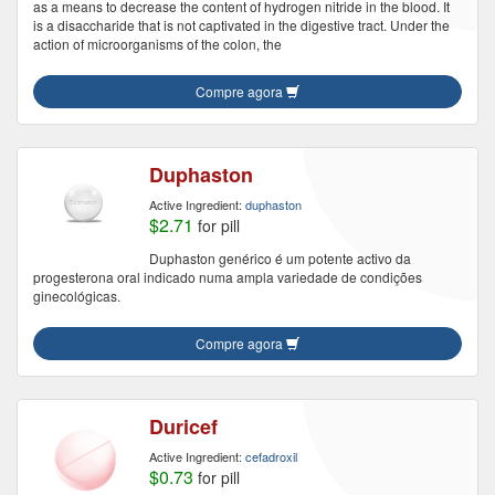
as a means to decrease the content of hydrogen nitride in the blood. It
is a disaccharide that is not captivated in the digestive tract. Under the
action of microorganisms of the colon, the
Compre agora
Duphaston
Active Ingredient:
duphaston
$2.71
for pill
Duphaston genérico é um potente activo da
progesterona oral indicado numa ampla variedade de condições
ginecológicas.
Compre agora
Duricef
Active Ingredient:
cefadroxil
$0.73
for pill