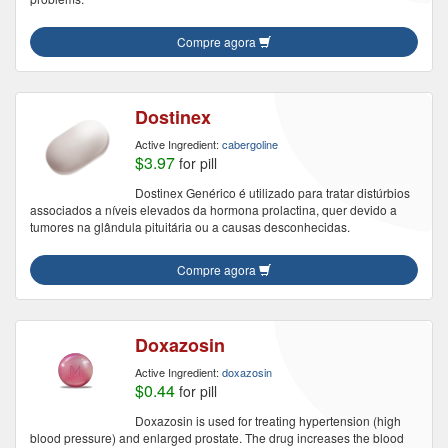
Compre agora
Dostinex
Active Ingredient:
cabergoline
$3.97
for pill
Dostinex Genérico é utilizado para tratar distúrbios
associados a níveis elevados da hormona prolactina, quer devido a
tumores na glândula pituitária ou a causas desconhecidas.
Compre agora
Doxazosin
Active Ingredient:
doxazosin
$0.44
for pill
Doxazosin is used for treating hypertension (high
blood pressure) and enlarged prostate. The drug increases the blood