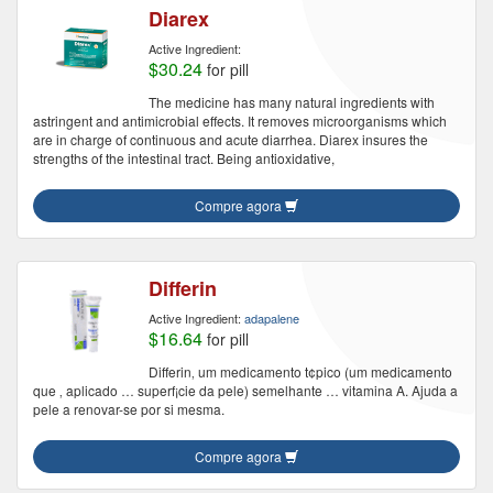
Diarex
Active Ingredient:
$30.24
for pill
The medicine has many natural ingredients with
astringent and antimicrobial effects. It removes microorganisms which
are in charge of continuous and acute diarrhea. Diarex insures the
strengths of the intestinal tract. Being antioxidative,
Compre agora
Differin
Active Ingredient:
adapalene
$16.64
for pill
Differin‚ um medicamento t¢pico (um medicamento
que ‚ aplicado … superf¡cie da pele) semelhante … vitamina A. Ajuda a
pele a renovar-se por si mesma.
Compre agora