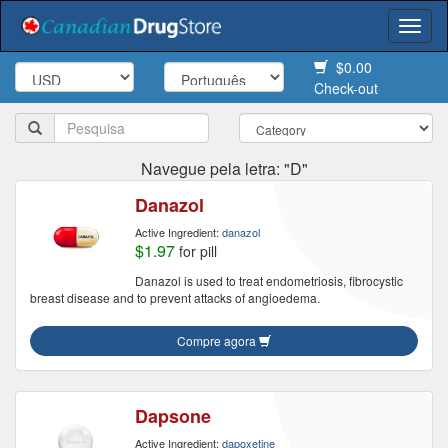
Togg
navi
$0.00
Check-out
Navegue pela letra: "D"
Danazol
Active Ingredient:
danazol
$1.97
for pill
Danazol is used to treat endometriosis, fibrocystic
breast disease and to prevent attacks of angioedema.
Compre agora
Dapsone
Active Ingredient:
dapoxetine