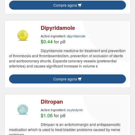
Compre agora
Dipyridamole
Active Ingredient:
dipyridamole
$0.44
for pill
Dipyridamole medicine for treatment and prevention
of thrombosis and thromboembolism, prevention of occlusion of stents
and aortocoronary shunts. Expands coronary vessels (preferential
arterioles) and causes significant increase in volume s
Compre agora
Ditropan
Active Ingredient:
oxybutynin
$1.06
for pill
Ditropan is an anticholinergic and antispasmodic
medication which is used to treat bladder problems caused by nerve
problems.