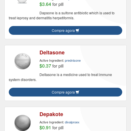
$3.64
for pill
Dapsone is a sulfone antibiotic which is used to
treat leprosy and dermatitis herpetiformis.
Compre agora
Deltasone
Active Ingredient:
prednisone
$0.37
for pill
Deltasone is a medicine used to treat immune
system disorders.
Compre agora
Depakote
Active Ingredient:
divalproex
$0.91
for pill