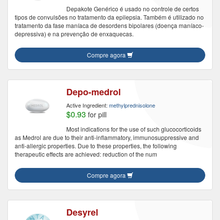
Depakote Genérico é usado no controle de certos
tipos de convulsões no tratamento da epilepsia. Também é utilizado no
tratamento da fase maníaca de desordens bipolares (doença maníaco-
depressiva) e na prevenção de enxaquecas.
Compre agora
Depo-medrol
Active Ingredient:
methylprednisolone
$0.93
for pill
Most indications for the use of such glucocorticoids
as Medrol are due to their anti-inflammatory, immunosuppressive and
anti-allergic properties. Due to these properties, the following
therapeutic effects are achieved: reduction of the num
Compre agora
Desyrel