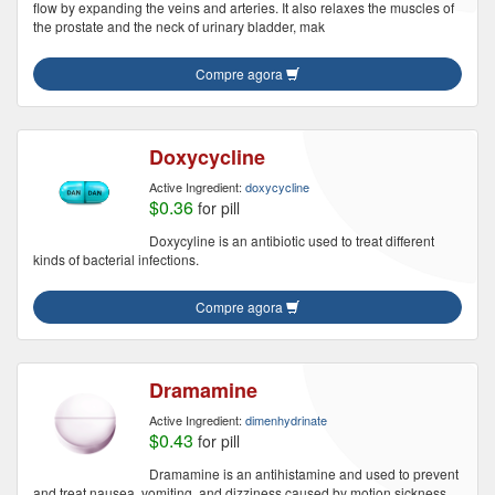
flow by expanding the veins and arteries. It also relaxes the muscles of
the prostate and the neck of urinary bladder, mak
Compre agora
Doxycycline
Active Ingredient:
doxycycline
$0.36
for pill
Doxycyline is an antibiotic used to treat different
kinds of bacterial infections.
Compre agora
Dramamine
Active Ingredient:
dimenhydrinate
$0.43
for pill
Dramamine is an antihistamine and used to prevent
and treat nausea, vomiting, and dizziness caused by motion sickness.