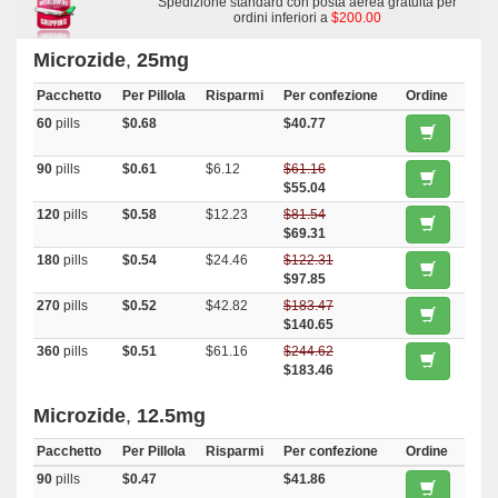
Spedizione standard con posta aerea gratuita per
ordini inferiori a
$200.00
Microzide
,
25mg
Pacchetto
Per Pillola
Risparmi
Per confezione
Ordine
60
pills
$0.68
$40.77
90
pills
$0.61
$6.12
$61.16
$55.04
120
pills
$0.58
$12.23
$81.54
$69.31
180
pills
$0.54
$24.46
$122.31
$97.85
270
pills
$0.52
$42.82
$183.47
$140.65
360
pills
$0.51
$61.16
$244.62
$183.46
Microzide
,
12.5mg
Pacchetto
Per Pillola
Risparmi
Per confezione
Ordine
90
pills
$0.47
$41.86