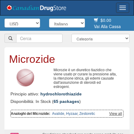
Togg
navi
$0.00
Vai Alla Cassa
Microzide
Microzie è un diuretico tiazidico che
viene usato pr curare la pressione alta,
la ritenzione idrica, gli edemi causate
dall'assunzione di steroidi ed
estrogeni.
Principio attivo:
hydrochlorothiazide
Disponibilità: In Stock (
65 packages
)
Analoghi del Microzide:
Avalide
,
Hyzaar
,
Zestoretic
View all