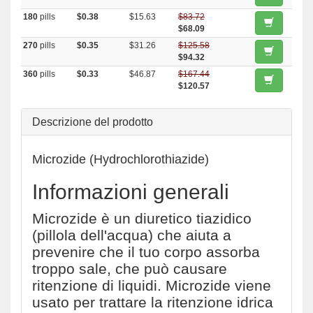
180
pills
$0.38
$15.63
$83.72
$68.09
270
pills
$0.35
$31.26
$125.58
$94.32
360
pills
$0.33
$46.87
$167.44
$120.57
Descrizione del prodotto
Microzide (Hydrochlorothiazide)
Informazioni generali
Microzide è un diuretico tiazidico
(pillola dell'acqua) che aiuta a
prevenire che il tuo corpo assorba
troppo sale, che può causare
ritenzione di liquidi. Microzide viene
usato per trattare la ritenzione idrica