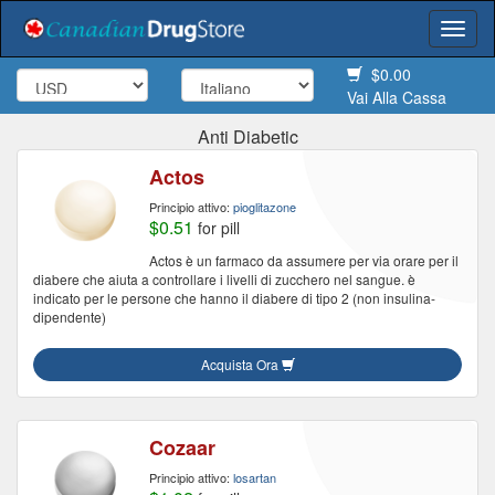
Togg
navi
$0.00
Vai Alla Cassa
Anti Diabetic
Actos
Principio attivo:
pioglitazone
$0.51
for pill
Actos è un farmaco da assumere per via orare per il
diabere che aiuta a controllare i livelli di zucchero nel sangue. è
indicato per le persone che hanno il diabere di tipo 2 (non insulina-
dipendente)
Acquista Ora
Cozaar
Principio attivo:
losartan