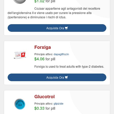
$1.02
for pill
Cozaar appartiene agli antagonisti del recettore
dell'angiotensina II e viene usato per curare la pressione alta
(ipertensione) e diminuisce i rischi di ictus.
Acquista Ora
Forxiga
Principio attivo:
dapagliflozin
$4.06
for pill
Forxiga is used to treat adults with type-2 diabetes.
Acquista Ora
Glucotrol
Principio attivo:
glipizide
$0.33
for pill