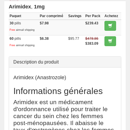
Arimidex
,
1mg
Paquet
Par comprimé
Savings
Per Pack
Achetez
30
pills
$7.98
$239.43
Free
airmail shipping
60
pills
$6.38
$95.77
$478.86
$383.09
Free
airmail shipping
Description du produit
Arimidex (Anastrozole)
Informations générales
Arimidex est un médicament
d'ordonnance utilisé pour traiter le
cancer du sein chez les femmes
post-ménopausées. Il abaisse le
taux d'œstrogènes chez les femmes